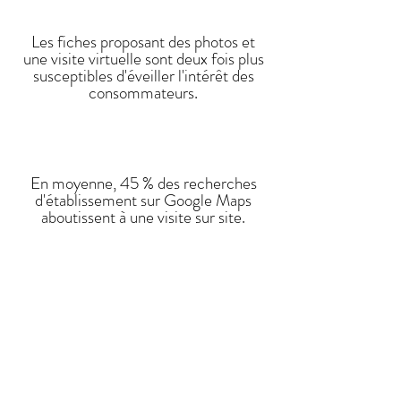
Les fiches proposant des photos et
une visite virtuelle sont deux fois plus
susceptibles d'éveiller l'intérêt des
consommateurs.
En moyenne, 45 % des recherches
d'établissement sur Google Maps
aboutissent à une visite sur site.
Les fiches complètes inspirent la
confiance et sont 80 % plus
susceptibles d'être perçues comme
provenant d'entreprises bien établies.