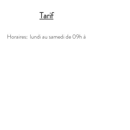
Tar
if
Horaires: lundi au samedi de 09h à
18h
Location du studio à partir de
2
h
e
ures
= 120
€ puis 50 €/h
Location studio à la demi-journée
(
4 heures max
) = 200€
Location studio journée complète
(
8 heures max
) = 350€
Location studio
Spécial 10 heures
= 400 €